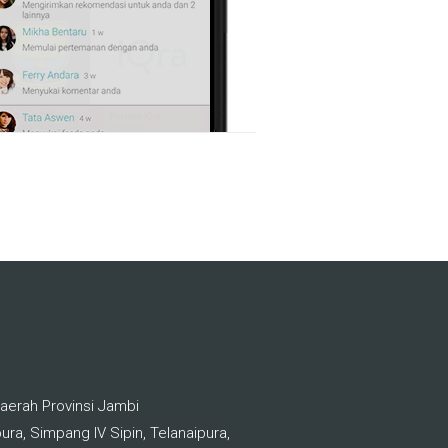
aerah Provinsi Jambi
ura, Simpang IV Sipin, Telanaipura,