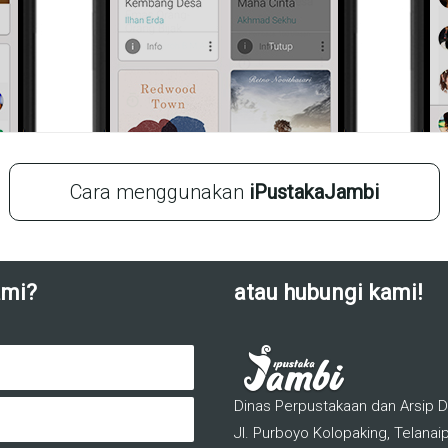
Cara menggunakan
iPustakaJambi
ami?
atau hubungi kami!
Dinas Perpustakaan dan Arsip D
Jl. Purboyo Kolopaking, Telanaip